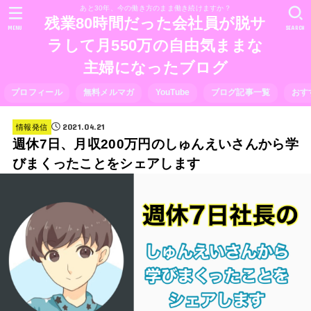
あと30年、今の働き方のまま働き続けますか？
残業80時間だった会社員が脱サ
MENU
SEARCH
ラして月550万の自由気ままな
主婦になったブログ
プロフィール
無料メルマガ
YouTube
ブログ記事一覧
おす
2021.04.21
情報発信
週休7日、月収200万円のしゅんえいさんから学
びまくったことをシェアします