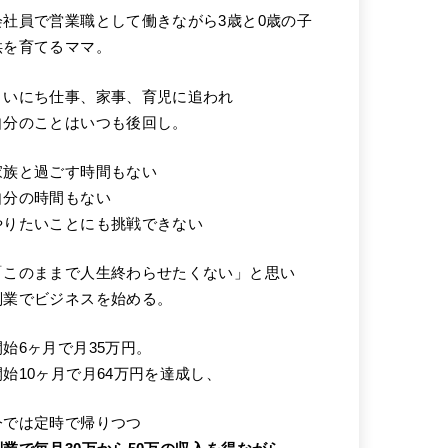
会社員で営業職として働きながら3歳と0歳の子
供を育てるママ。
まいにち仕事、家事、育児に追われ
自分のことはいつも後回し。
家族と過ごす時間もない
自分の時間もない
やりたいことにも挑戦できない
「このままで人生終わらせたくない」と思い
副業でビジネスを始める。
開始6ヶ月で月35万円。
開始10ヶ月で月64万円を達成し、
今では定時で帰りつつ