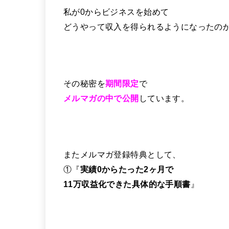
私が0からビジネスを始めて
どうやって収入を得られるようになったの
その秘密を
期間限定
で
メルマガの中で公開
しています。
またメルマガ登録特典として、
①『
実績0からたった2ヶ月で
11万収益化できた具体的な手順書
』