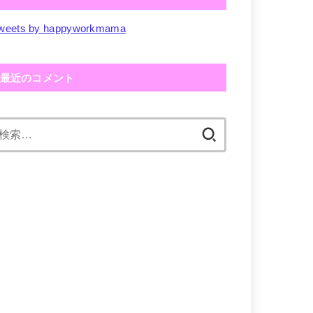
weets by happyworkmama
最近のコメント
検
索: