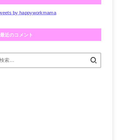
weets by happyworkmama
最近のコメント
検
索: