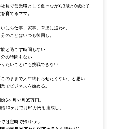
会社員で営業職として働きながら3歳と0歳の子
供を育てるママ。
まいにち仕事、家事、育児に追われ
自分のことはいつも後回し。
家族と過ごす時間もない
自分の時間もない
やりたいことにも挑戦できない
「このままで人生終わらせたくない」と思い
副業でビジネスを始める。
開始6ヶ月で月35万円。
開始10ヶ月で月64万円を達成し、
今では定時で帰りつつ