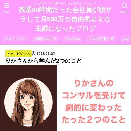
あと30年、今の働き方のまま働き続けますか？
残業80時間だった会社員が脱サ
MENU
SEARCH
ラして月550万の自由気ままな
主婦になったブログ
プロフィール
無料メルマガ
YouTube
ブログ記事一覧
おす
2021.02.23
ネットビジネス
りかさんから学んだ2つのこと