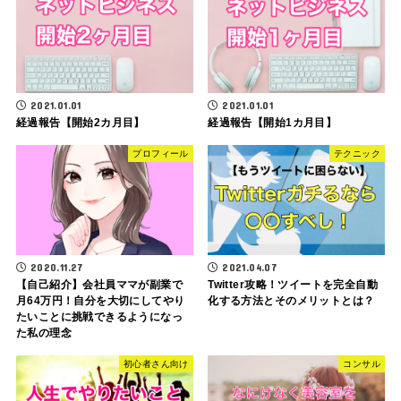
2021.01.01
2021.01.01
経過報告【開始2カ月目】
経過報告【開始1カ月目】
プロフィール
テクニック
2020.11.27
2021.04.07
【自己紹介】会社員ママが副業で
Twitter攻略！ツイートを完全自動
月64万円！自分を大切にしてやり
化する方法とそのメリットとは？
たいことに挑戦できるようになっ
た私の理念
初心者さん向け
コンサル