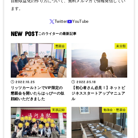
自動収益化の作り方について、無料メルマガで情報発信してい
ます。
NEW POST
懇親会
未分類
2022.10.25
2022.05.18
リッツカールトンでVIP限定の
【初心者さん必見！】ネットビ
懇親会を開いたらはっぴーの似
ジネススタートアップマニュア
顔絵いただきました
ル
実践記録
勉強会・懇親会