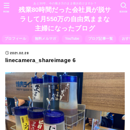
あと30年、今の働き方のまま働き続けますか？
残業80時間だった会社員が脱サ
MENU
SEARCH
ラして月550万の自由気ままな
主婦になったブログ
プロフィール
無料メルマガ
YouTube
ブログ記事一覧
おす
2021.02.28
linecamera_shareimage 6