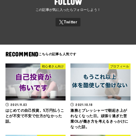
FOLLOW
RECOMMEND
初心者さん向け
プロフィール
2021.11.03
2021.10.18
はじめての自己投資。5万円払うこ
激務とプレッシャーで朝起き上が
とが不安で不安で仕方がなかった
れなくなった日。頑張り過ぎた営
話。
業OLが働き方を考えるきっかけに
なった話。