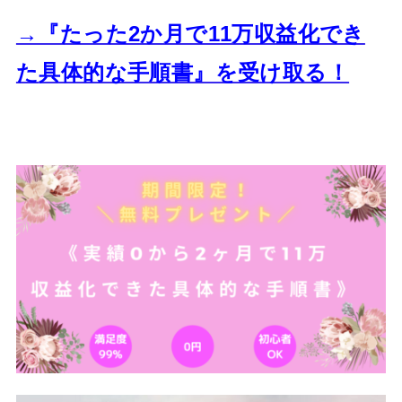
→『たった2か月で11万収益化でき
た
具体的な手順書』を受け取る！