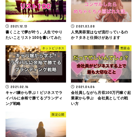
2021.12.13
2021.03.08
書くことで夢が叶う。人生でやり
人気美容室はなぜ流行っているの
たいことリスト100を書いてみた
か？タネと仕掛けがあります
ネットビジネス
懇親会
2021.02.16
2021.04.06
キャバ嬢から学ぶ！ビジネスでラ
会社員しながら月収100万円稼ぐ起
イバルに余裕で勝てるブランディ
業家から学ぶ 会社員としての戦
ング戦略
い方
限定公開