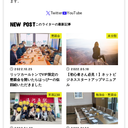
ます。
NEW POST
懇親会
未分類
2022.10.25
2022.05.18
リッツカールトンでVIP限定の
【初心者さん必見！】ネットビ
懇親会を開いたらはっぴーの似
ジネススタートアップマニュア
顔絵いただきました
ル
実践記録
勉強会・懇親会