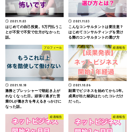
2021.11.03
2021.11.03
はじめての自己投資。5万円払うこ
こんなコンサルタントは要注意？
とが不安で不安で仕方がなかった
はじめてコンサルティングを受け
話。
る際のコンサルタントの選び方
プロフィール
経過報告
2021.10.18
2021.10.06
激務とプレッシャーで朝起き上が
副業でビジネスを始めてから1年。
れなくなった日。頑張り過ぎた営
成果が出た秘訣はたったコレだけ
業OLが働き方を考えるきっかけに
だった。
なった話。
経過報告
経過報告