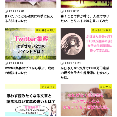
2021.04.01
2021.12.13
言いたいことを確実に相手に伝え
書くことで夢が叶う。人生でやり
る方法はコレだ！
たいことリスト100を書いてみた
初心者さん向け
ネットビジネス
2021.11.07
2021.02.21
Twitter集客のプロから学ぶ、成功
かほさん＠5カ月で1100万円達成
の秘訣はコレだ！
の現役女子大生起業家にお会いし
た話。
テクニック
コンサル