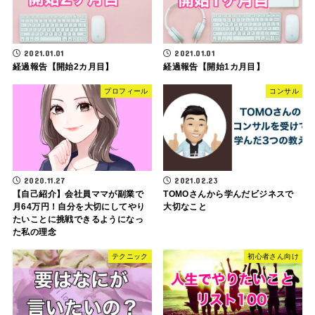
2021.01.01
2021.01.01
経過報告【開始2カ月目】
経過報告【開始1カ月目】
プロフィール
コンサル
2020.11.27
2021.02.23
【自己紹介】会社員ママが副業で
TOMOさんから学んだビジネスで
月64万円！自分を大切にしてやり
大切なこと
たいことに挑戦できるようになっ
た私の理念
テクニック
初心者さん向け