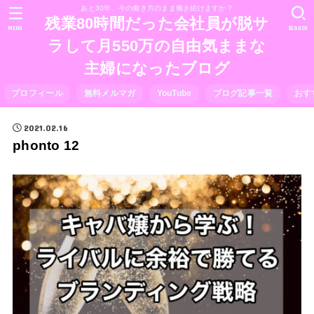
あと30年、今の働き方のまま働き続けますか？
残業80時間だった会社員が脱サ
MENU
SEARCH
ラして月550万の自由気ままな
主婦になったブログ
プロフィール
無料メルマガ
YouTube
ブログ記事一覧
おす
2021.02.16
phonto 12