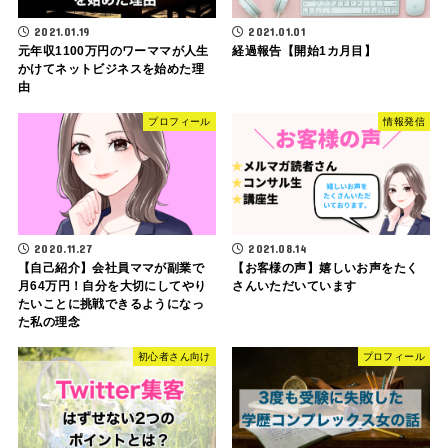
2021.01.19
2021.01.01
元年収1100万円のワーママが人生
経過報告【開始1カ月目】
かけてネットビジネスを始めた理
由
プロフィール
情報発信
2020.11.27
2021.08.14
【自己紹介】会社員ママが副業で
【お客様の声】嬉しいお声をたく
月64万円！自分を大切にしてやり
さんいただいています
たいことに挑戦できるようになっ
た私の理念
初心者さん向け
プロフィール