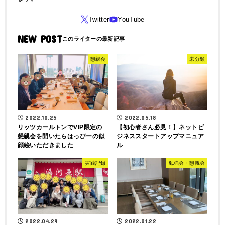
NEW POST
懇親会
未分類
2022.10.25
2022.05.18
リッツカールトンでVIP限定の
【初心者さん必見！】ネットビ
懇親会を開いたらはっぴーの似
ジネススタートアップマニュア
顔絵いただきました
ル
実践記録
勉強会・懇親会
2022.04.29
2022.01.22