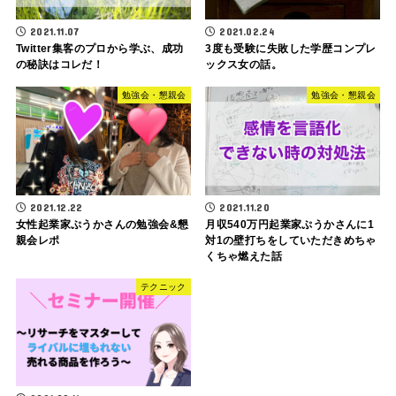
2021.11.07
2021.02.24
Twitter集客のプロから学ぶ、成功
3度も受験に失敗した学歴コンプレ
の秘訣はコレだ！
ックス女の話。
勉強会・懇親会
勉強会・懇親会
2021.12.22
2021.11.20
女性起業家ぷうかさんの勉強会&懇
月収540万円起業家ぷうかさんに1
親会レポ
対1の壁打ちをしていただきめちゃ
くちゃ燃えた話
テクニック