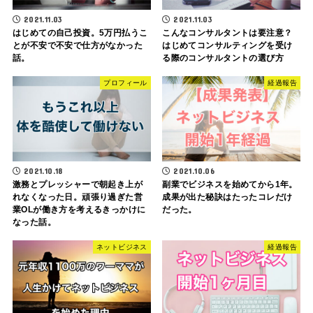
2021.11.03
2021.11.03
はじめての自己投資。5万円払うこ
こんなコンサルタントは要注意？
とが不安で不安で仕方がなかった
はじめてコンサルティングを受け
話。
る際のコンサルタントの選び方
プロフィール
経過報告
2021.10.18
2021.10.06
激務とプレッシャーで朝起き上が
副業でビジネスを始めてから1年。
れなくなった日。頑張り過ぎた営
成果が出た秘訣はたったコレだけ
業OLが働き方を考えるきっかけに
だった。
なった話。
ネットビジネス
経過報告