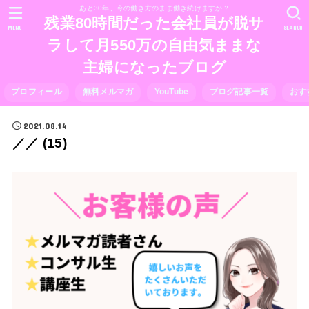
あと30年、今の働き方のまま働き続けますか？
残業80時間だった会社員が脱サ
MENU
SEARCH
ラして月550万の自由気ままな
主婦になったブログ
プロフィール
無料メルマガ
YouTube
ブログ記事一覧
おす
2021.08.14
／／ (15)