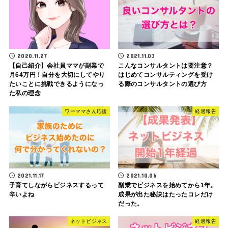
2020.11.27
2021.11.03
【自己紹介】会社員ママが副業で
こんなコンサルタントは要注意？
月64万円！自分を大切にしてやり
はじめてコンサルティングを受け
たいことに挑戦できるようになっ
る際のコンサルタントの選び方
た私の理念
ワーママさん応援
経過報告
2021.11.17
2021.10.06
子育てしながらビジネスするって
副業でビジネスを始めてから1年。
辛いよね
成果が出た秘訣はたったコレだけ
だった。
ネットビジネス
経過報告