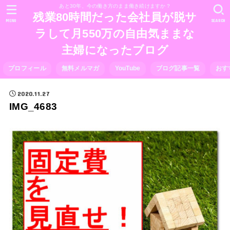
あと30年、今の働き方のまま働き続けますか？
残業80時間だった会社員が脱サ
MENU
SEARCH
ラして月550万の自由気ままな
主婦になったブログ
プロフィール
無料メルマガ
YouTube
ブログ記事一覧
おす
2020.11.27
IMG_4683