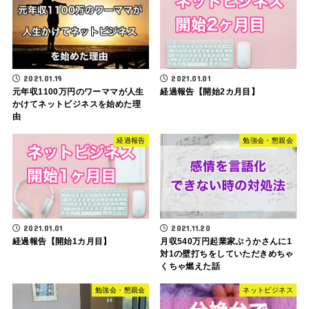
2021.01.19
2021.01.01
元年収1100万円のワーママが人生
経過報告【開始2カ月目】
かけてネットビジネスを始めた理
由
経過報告
勉強会・懇親会
2021.01.01
2021.11.20
経過報告【開始1カ月目】
月収540万円起業家ぷうかさんに1
対1の壁打ちをしていただきめちゃ
くちゃ燃えた話
勉強会・懇親会
ネットビジネス