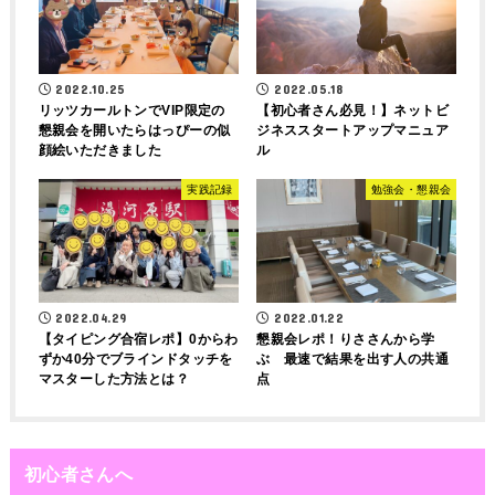
2022.10.25
2022.05.18
リッツカールトンでVIP限定の
【初心者さん必見！】ネットビ
懇親会を開いたらはっぴーの似
ジネススタートアップマニュア
顔絵いただきました
ル
実践記録
勉強会・懇親会
2022.04.29
2022.01.22
【タイピング合宿レポ】0からわ
懇親会レポ！りささんから学
ずか40分でブラインドタッチを
ぶ 最速で結果を出す人の共通
マスターした方法とは？
点
初心者さんへ