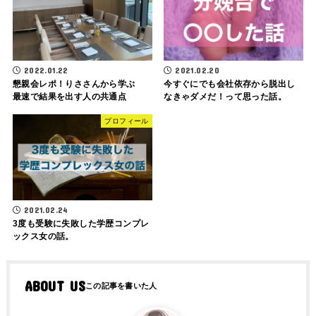
2022.01.22
2021.02.20
懇親会レポ！りささんから学ぶ
今すぐにでも会社依存から脱出し
最速で結果を出す人の共通点
なきゃダメだ！って思った話。
プロフィール
2021.02.24
3度も受験に失敗した学歴コンプレ
ックス女の話。
ABOUT US