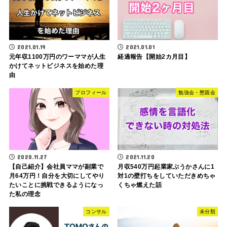
2021.01.19
2021.01.01
元年収1100万円のワーママが人生
経過報告【開始2カ月目】
かけてネットビジネスを始めた理
由
プロフィール
勉強会・懇親会
2020.11.27
2021.11.20
【自己紹介】会社員ママが副業で
月収540万円起業家ぷうかさんに1
月64万円！自分を大切にしてやり
対1の壁打ちをしていただきめちゃ
たいことに挑戦できるようになっ
くちゃ燃えた話
た私の理念
コンサル
未分類