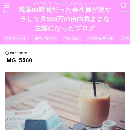
あと30年、今の働き方のまま働き続けますか？
残業80時間だった会社員が脱サ
MENU
SEARCH
ラして月550万の自由気ままな
主婦になったブログ
プロフィール
無料メルマガ
YouTube
ブログ記事一覧
おす
2020.12.11
IMG_5560