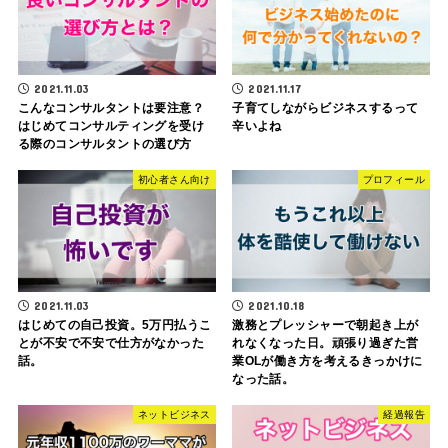
2021.11.03
2021.11.17
こんなコンサルタントは要注意？
子育てしながらビジネスするって
はじめてコンサルティングを受け
辛いよね
る際のコンサルタントの選び方
初心者さん向け
プロフィール
2021.11.03
2021.10.18
はじめての自己投資。5万円払うこ
激務とプレッシャーで朝起き上が
とが不安で不安で仕方がなかった
れなくなった日。頑張り過ぎた営
話。
業OLが働き方を考えるきっかけに
なった話。
ネットビジネス
経過報告