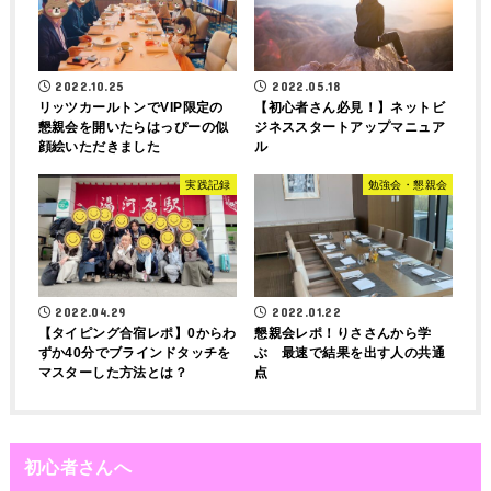
2022.10.25
2022.05.18
リッツカールトンでVIP限定の
【初心者さん必見！】ネットビ
懇親会を開いたらはっぴーの似
ジネススタートアップマニュア
顔絵いただきました
ル
実践記録
勉強会・懇親会
2022.04.29
2022.01.22
【タイピング合宿レポ】0からわ
懇親会レポ！りささんから学
ずか40分でブラインドタッチを
ぶ 最速で結果を出す人の共通
マスターした方法とは？
点
初心者さんへ