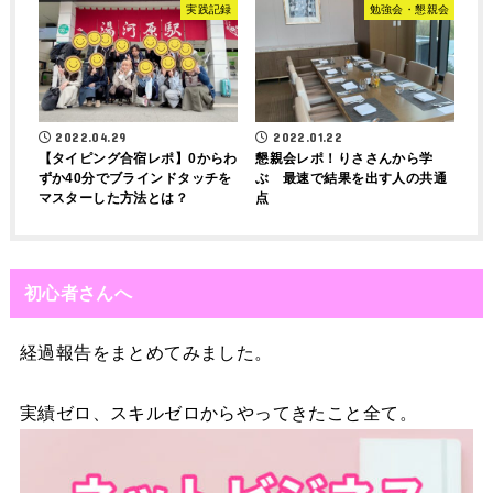
実践記録
勉強会・懇親会
2022.04.29
2022.01.22
【タイピング合宿レポ】0からわ
懇親会レポ！りささんから学
ずか40分でブラインドタッチを
ぶ 最速で結果を出す人の共通
マスターした方法とは？
点
初心者さんへ
経過報告をまとめてみました。
実績ゼロ、スキルゼロからやってきたこと全て。