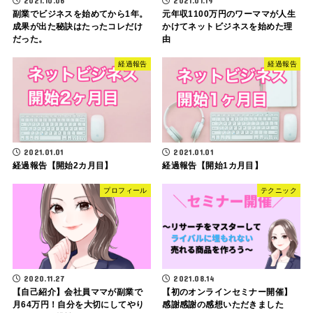
2021.10.06
2021.01.19
副業でビジネスを始めてから1年。
元年収1100万円のワーママが人生
成果が出た秘訣はたったコレだけ
かけてネットビジネスを始めた理
だった。
由
経過報告
経過報告
2021.01.01
2021.01.01
経過報告【開始2カ月目】
経過報告【開始1カ月目】
プロフィール
テクニック
2020.11.27
2021.08.14
【自己紹介】会社員ママが副業で
【初のオンラインセミナー開催】
月64万円！自分を大切にしてやり
感謝感謝の感想いただきました