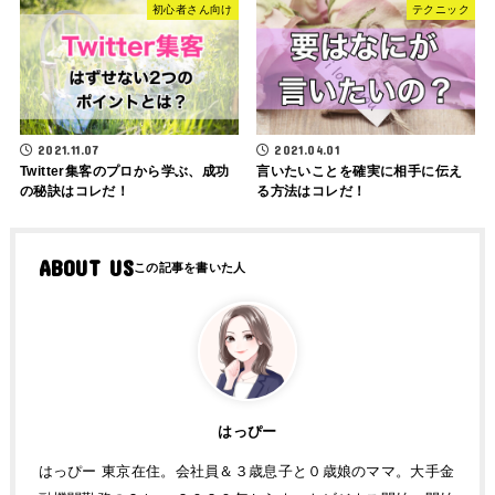
初心者さん向け
テクニック
2021.11.07
2021.04.01
Twitter集客のプロから学ぶ、成功
言いたいことを確実に相手に伝え
の秘訣はコレだ！
る方法はコレだ！
ABOUT US
はっぴー
はっぴー 東京在住。会社員＆３歳息子と０歳娘のママ。大手金