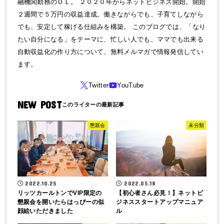
融機関勤務のＯＬ。 ２０２０年からネットビジネス開始。開始
２週間で５万円の収益達成。働きながらでも、子育てしながら
でも、安定して稼げる仕組みを構築。 このブログでは、「なり
たい自分になる」をテーマに、忙しい人でも、ママでも出来る
自動収益化の作り方について、無料メルマガで情報発信してい
ます。
NEW POST
懇親会
未分類
2022.10.25
2022.05.18
リッツカールトンでVIP限定の
【初心者さん必見！】ネットビ
懇親会を開いたらはっぴーの似
ジネススタートアップマニュア
顔絵いただきました
ル