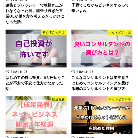
激務とプレッシャーで朝起き上が
子育てしながらビジネスするって
れなくなった日。頑張り過ぎた営
辛いよね
業OLが働き方を考えるきっかけに
なった話。
初心者さん向け
ネットビジネス
2021.11.03
2021.11.03
はじめての自己投資。5万円払うこ
こんなコンサルタントは要注意？
とが不安で不安で仕方がなかった
はじめてコンサルティングを受け
話。
る際のコンサルタントの選び方
経過報告
ネットビジネス