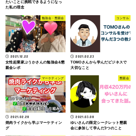
たいことに挑戦できるようになっ
た私の理念
勉強会・懇親会
コンサル
2021.12.22
2021.02.23
女性起業家ぷうかさんの勉強会&懇
TOMOさんから学んだビジネスで
親会レポ
大切なこと
マーケティング
懇親会
2021.02.28
2021.03.08
焼肉ライクから学ぶマーケティン
ゆいさんの限定シークレット懇親
グ
会に参加して学んだ3つのこと