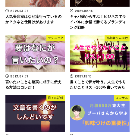
2021.03.08
2021.02.16
人気美容室はなぜ流行っているの
キャバ嬢から学ぶ！ビジネスでラ
か？タネと仕掛けがあります
イバルに余裕で勝てるブランディ
ング戦略
テクニック
初心者さん向け
2021.04.01
2021.12.13
言いたいことを確実に相手に伝え
書くことで夢が叶う。人生でやり
る方法はコレだ！
たいことリスト100を書いてみた
日々の記録
コンサル