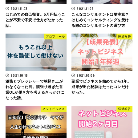
2021.11.03
2021.11.03
はじめての自己投資。5万円払うこ
こんなコンサルタントは要注意？
とが不安で不安で仕方がなかった
はじめてコンサルティングを受け
話。
る際のコンサルタントの選び方
プロフィール
経過報告
2021.10.18
2021.10.06
激務とプレッシャーで朝起き上が
副業でビジネスを始めてから1年。
れなくなった日。頑張り過ぎた営
成果が出た秘訣はたったコレだけ
業OLが働き方を考えるきっかけに
だった。
なった話。
ネットビジネス
経過報告