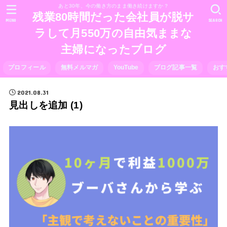
あと30年、今の働き方のまま働き続けますか？
残業80時間だった会社員が脱サ
MENU
SEARCH
ラして月550万の自由気ままな
主婦になったブログ
プロフィール
無料メルマガ
YouTube
ブログ記事一覧
おす
2021.08.31
見出しを追加 (1)