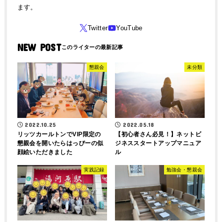
ます。
NEW POST
懇親会
未分類
2022.10.25
2022.05.18
リッツカールトンでVIP限定の
【初心者さん必見！】ネットビ
懇親会を開いたらはっぴーの似
ジネススタートアップマニュア
顔絵いただきました
ル
実践記録
勉強会・懇親会