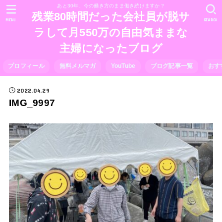
あと30年、今の働き方のまま働き続けますか？
残業80時間だった会社員が脱サ
MENU
SEARCH
ラして月550万の自由気ままな
主婦になったブログ
プロフィール
無料メルマガ
YouTube
ブログ記事一覧
おす
2022.04.29
IMG_9997