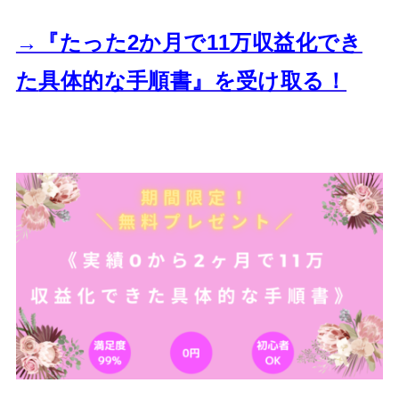
→『たった2か月で11万収益化でき
た
具体的な手順書』を受け取る！