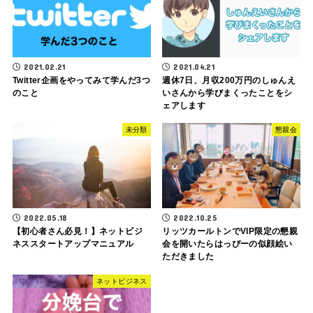
2021.02.21
2021.04.21
Twitter企画をやってみて学んだ3つ
週休7日、月収200万円のしゅんえ
のこと
いさんから学びまくったことをシ
ェアします
未分類
懇親会
2022.05.18
2022.10.25
【初心者さん必見！】ネットビジ
リッツカールトンでVIP限定の懇親
ネススタートアップマニュアル
会を開いたらはっぴーの似顔絵い
ただきました
ネットビジネス