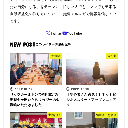
たい自分になる」をテーマに、忙しい人でも、ママでも出来る
自動収益化の作り方について、無料メルマガで情報発信してい
ます。
NEW POST
懇親会
未分類
2022.10.25
2022.05.18
リッツカールトンでVIP限定の
【初心者さん必見！】ネットビ
懇親会を開いたらはっぴーの似
ジネススタートアップマニュア
顔絵いただきました
ル
実践記録
勉強会・懇親会