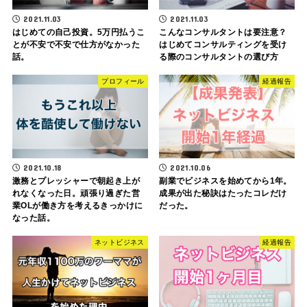
2021.11.03
2021.11.03
はじめての自己投資。5万円払うこ
こんなコンサルタントは要注意？
とが不安で不安で仕方がなかった
はじめてコンサルティングを受け
話。
る際のコンサルタントの選び方
プロフィール
経過報告
2021.10.18
2021.10.06
激務とプレッシャーで朝起き上が
副業でビジネスを始めてから1年。
れなくなった日。頑張り過ぎた営
成果が出た秘訣はたったコレだけ
業OLが働き方を考えるきっかけに
だった。
なった話。
ネットビジネス
経過報告