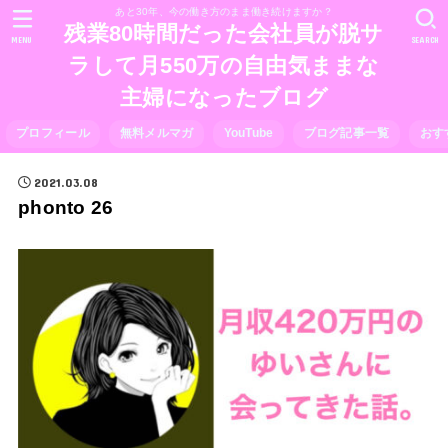
あと30年、今の働き方のまま働き続けますか？
残業80時間だった会社員が脱サ
MENU
SEARCH
ラして月550万の自由気ままな
主婦になったブログ
プロフィール
無料メルマガ
YouTube
ブログ記事一覧
おす
2021.03.08
phonto 26