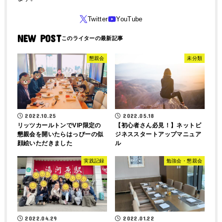
NEW POST
懇親会
未分類
2022.10.25
2022.05.18
リッツカールトンでVIP限定の
【初心者さん必見！】ネットビ
懇親会を開いたらはっぴーの似
ジネススタートアップマニュア
顔絵いただきました
ル
実践記録
勉強会・懇親会
2022.04.29
2022.01.22