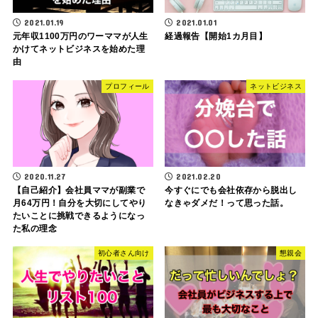
2021.01.19
2021.01.01
元年収1100万円のワーママが人生
経過報告【開始1カ月目】
かけてネットビジネスを始めた理
由
プロフィール
ネットビジネス
2020.11.27
2021.02.20
【自己紹介】会社員ママが副業で
今すぐにでも会社依存から脱出し
月64万円！自分を大切にしてやり
なきゃダメだ！って思った話。
たいことに挑戦できるようになっ
た私の理念
初心者さん向け
懇親会