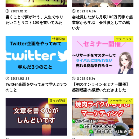
2021.12.13
2021.04.06
書くことで夢が叶う。人生でやり
会社員しながら月収100万円稼ぐ起
たいことリスト100を書いてみた
業家から学ぶ 会社員としての戦
い方
情報発信
テクニック
2021.02.21
2021.08.14
Twitter企画をやってみて学んだ3つ
【初のオンラインセミナー開催】
のこと
感謝感謝の感想いただきました
日々の記録
マーケティング