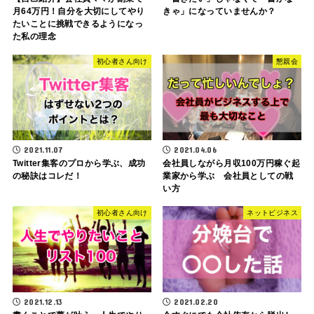
月64万円！自分を大切にしてやり
きゃ」になっていませんか？
たいことに挑戦できるようになっ
た私の理念
初心者さん向け
懇親会
2021.11.07
2021.04.06
Twitter集客のプロから学ぶ、成功
会社員しながら月収100万円稼ぐ起
の秘訣はコレだ！
業家から学ぶ 会社員としての戦
い方
初心者さん向け
ネットビジネス
2021.12.13
2021.02.20