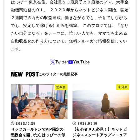
はっぴー 東京在住。会社員＆３歳息子と０歳娘のママ。大手金
融機関勤務のＯＬ。 ２０２０年からネットビジネス開始。開始
２週間で５万円の収益達成。働きながらでも、子育てしながら
でも、安定して稼げる仕組みを構築。 このブログでは、「なり
たい自分になる」をテーマに、忙しい人でも、ママでも出来る
自動収益化の作り方について、無料メルマガで情報発信してい
ます。
NEW POST
懇親会
未分類
2022.10.25
2022.05.18
リッツカールトンでVIP限定の
【初心者さん必見！】ネットビ
懇親会を開いたらはっぴーの似
ジネススタートアップマニュア