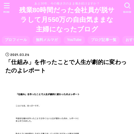
あと30年、今の働き方のまま働き続けますか？
残業80時間だった会社員が脱サ
MENU
SEARCH
ラして月550万の自由気ままな
主婦になったブログ
プロフィール
無料メルマガ
YouTube
ブログ記事一覧
おす
2021.03.26
「仕組み」を作ったことで人生が劇的に変わっ
たのよレポート