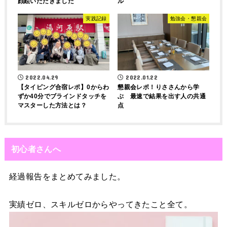
顔絵いただきました
ル
実践記録
勉強会・懇親会
2022.04.29
2022.01.22
【タイピング合宿レポ】0からわ
懇親会レポ！りささんから学
ずか40分でブラインドタッチを
ぶ 最速で結果を出す人の共通
マスターした方法とは？
点
初心者さんへ
経過報告をまとめてみました。
実績ゼロ、スキルゼロからやってきたこと全て。