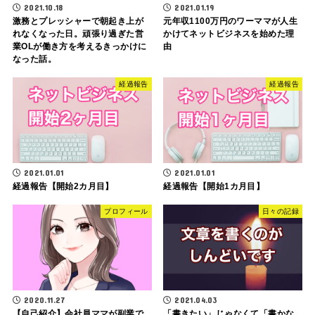
2021.10.18
2021.01.19
激務とプレッシャーで朝起き上が
元年収1100万円のワーママが人生
れなくなった日。頑張り過ぎた営
かけてネットビジネスを始めた理
業OLが働き方を考えるきっかけに
由
なった話。
経過報告
経過報告
2021.01.01
2021.01.01
経過報告【開始2カ月目】
経過報告【開始1カ月目】
プロフィール
日々の記録
2020.11.27
2021.04.03
【自己紹介】会社員ママが副業で
「書きたい」じゃなくて「書かな