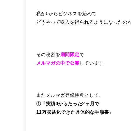
私が0からビジネスを始めて
どうやって収入を得られるようになったの
その秘密を
期間限定
で
メルマガの中で公開
しています。
またメルマガ登録特典として、
①『
実績0からたった2ヶ月で
11万収益化できた具体的な手順書
』