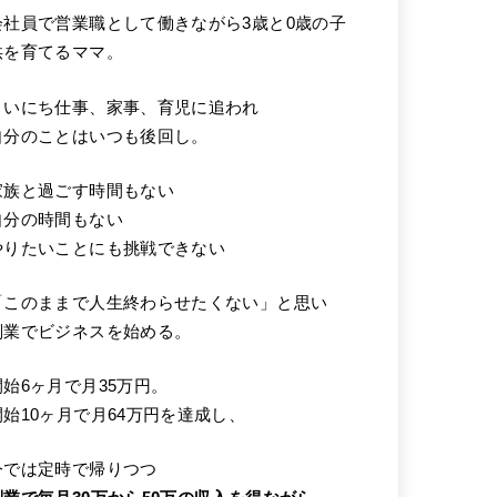
会社員で営業職として働きながら3歳と0歳の子
供を育てるママ。
まいにち仕事、家事、育児に追われ
自分のことはいつも後回し。
家族と過ごす時間もない
自分の時間もない
やりたいことにも挑戦できない
「このままで人生終わらせたくない」と思い
副業でビジネスを始める。
開始6ヶ月で月35万円。
開始10ヶ月で月64万円を達成し、
今では定時で帰りつつ