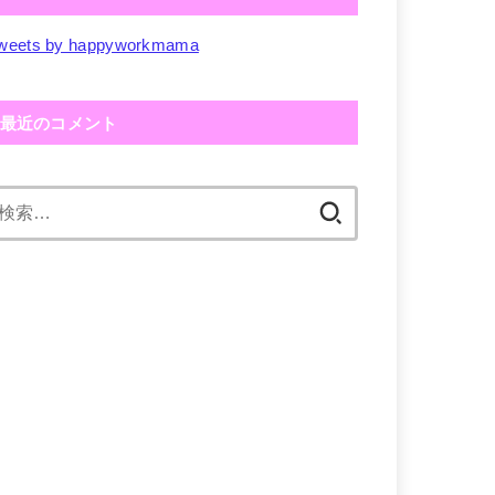
weets by happyworkmama
最近のコメント
検
索: