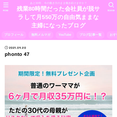
あと30年、今の働き方のまま働き続けますか？
残業80時間だった会社員が脱サ
MENU
SEARCH
ラして月550万の自由気ままな
主婦になったブログ
プロフィール
無料メルマガ
YouTube
ブログ記事一覧
おす
2021.09.20
phonto 47