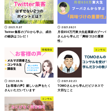
2021.11.07
2021.08.31
Twitter集客のプロから学ぶ、成功
月収650万円東大生起業家のブーバ
の秘訣はコレだ！
さんから学んだ「興味づけの重要
性」
情報発信
コンサル
2021.08.14
2021.02.23
【お客様の声】嬉しいお声をたく
TOMOさんから学んだビジネスで
さんいただいています
大切なこと
コンサル