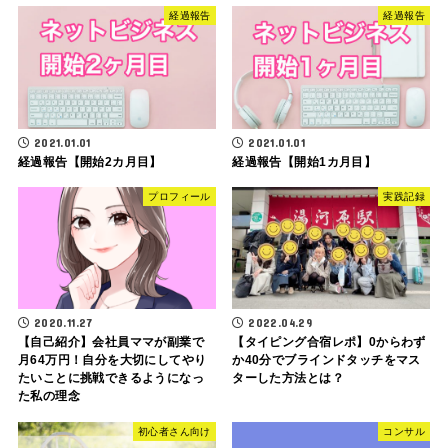
経過報告
経過報告
2021.01.01
2021.01.01
経過報告【開始2カ月目】
経過報告【開始1カ月目】
プロフィール
実践記録
2020.11.27
2022.04.29
【自己紹介】会社員ママが副業で
【タイピング合宿レポ】0からわず
月64万円！自分を大切にしてやり
か40分でブラインドタッチをマス
たいことに挑戦できるようになっ
ターした方法とは？
た私の理念
初心者さん向け
コンサル