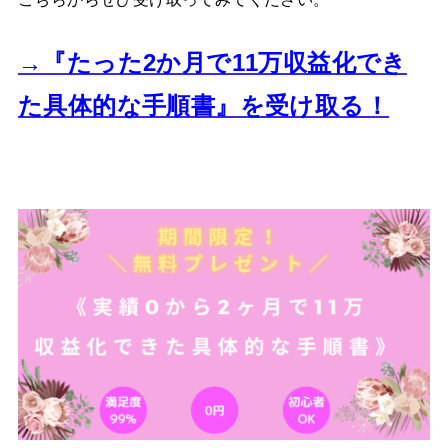
→『たった2か月で11万収益化でき
た
具体的な手順書』を受け取る！