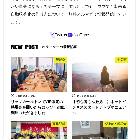
たい自分になる」をテーマに、忙しい人でも、ママでも出来る
自動収益化の作り方について、無料メルマガで情報発信してい
ます。
NEW POST
懇親会
未分類
2022.10.25
2022.05.18
リッツカールトンでVIP限定の
【初心者さん必見！】ネットビ
懇親会を開いたらはっぴーの似
ジネススタートアップマニュア
顔絵いただきました
ル
実践記録
勉強会・懇親会