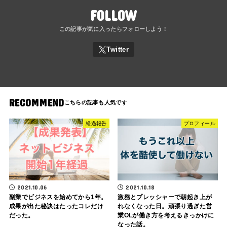
FOLLOW
RECOMMEND
経過報告
プロフィール
2021.10.06
2021.10.18
副業でビジネスを始めてから1年。
激務とプレッシャーで朝起き上が
成果が出た秘訣はたったコレだけ
れなくなった日。頑張り過ぎた営
だった。
業OLが働き方を考えるきっかけに
なった話。