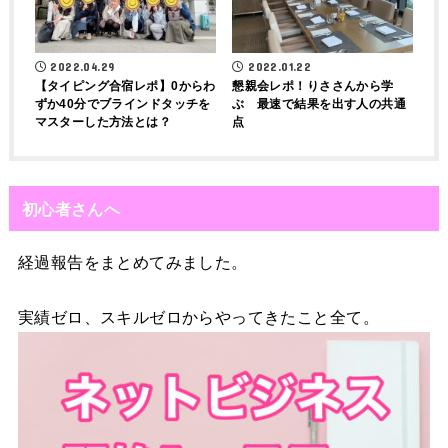
2022.04.29
2022.01.22
【タイピング合宿レポ】0からわ
懇親会レポ！りささんから学
ずか40分でブラインドタッチを
ぶ 最速で結果を出す人の共通
マスターした方法とは？
点
初心者さんへ
経過報告をまとめてみました。
実績ゼロ、スキルゼロからやってきたこと全て。