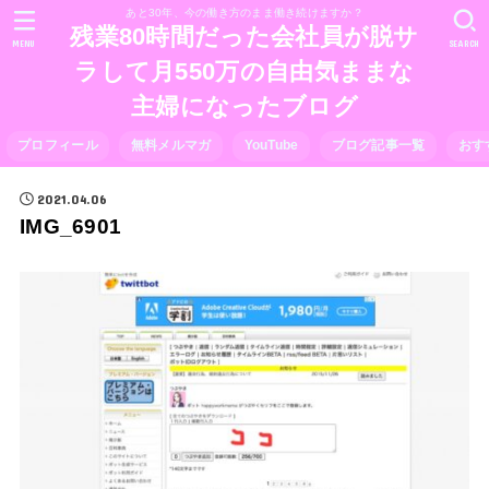
あと30年、今の働き方のまま働き続けますか？
残業80時間だった会社員が脱サ
MENU
SEARCH
ラして月550万の自由気ままな
主婦になったブログ
プロフィール
無料メルマガ
YouTube
ブログ記事一覧
おす
2021.04.06
IMG_6901