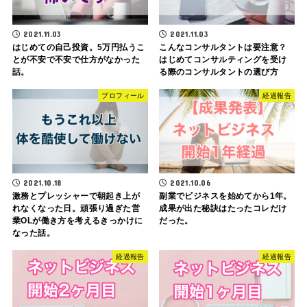
2021.11.03
2021.11.03
はじめての自己投資。5万円払うこ
こんなコンサルタントは要注意？
とが不安で不安で仕方がなかった
はじめてコンサルティングを受け
話。
る際のコンサルタントの選び方
プロフィール
経過報告
2021.10.18
2021.10.06
激務とプレッシャーで朝起き上が
副業でビジネスを始めてから1年。
れなくなった日。頑張り過ぎた営
成果が出た秘訣はたったコレだけ
業OLが働き方を考えるきっかけに
だった。
なった話。
経過報告
経過報告