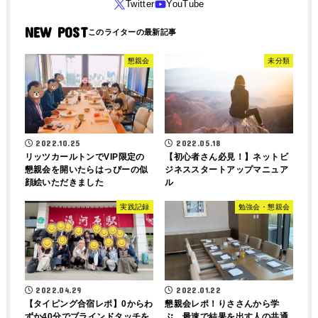
NEW POST
懇親会
未分類
2022.10.25
2022.05.18
リッツカールトンでVIP限定の
【初心者さん必見！】ネットビ
懇親会を開いたらはっぴーの似
ジネススタートアップマニュア
顔絵いただきました
ル
実践記録
勉強会・懇親会
2022.04.29
2022.01.22
【タイピング合宿レポ】0からわ
懇親会レポ！りささんから学
ずか40分でブラインドタッチを
ぶ 最速で結果を出す人の共通