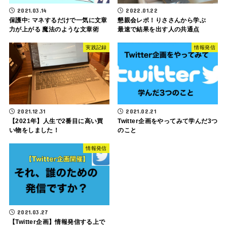
2021.03.14
2022.01.22
保護中: マネするだけで一気に文章
懇親会レポ！りささんから学ぶ
力が上がる 魔法のような文章術
最速で結果を出す人の共通点
実践記録
情報発信
2021.12.31
2021.02.21
【2021年】人生で2番目に高い買
Twitter企画をやってみて学んだ3つ
い物をしました！
のこと
情報発信
2021.03.27
【Twitter企画】情報発信する上で