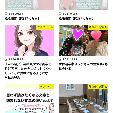
2021.01.01
2021.01.01
経過報告【開始2カ月目】
経過報告【開始1カ月目】
プロフィール
勉強会・懇親会
2020.11.27
2021.12.22
【自己紹介】会社員ママが副業で
女性起業家ぷうかさんの勉強会&懇
月64万円！自分を大切にしてやり
親会レポ
たいことに挑戦できるようになっ
た私の理念
テクニック
勉強会・懇親会