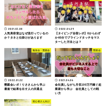
2021.03.08
2022.04.29
人気美容室はなぜ流行っているの
【タイピング合宿レポ】0からわず
か？タネと仕掛けがあります
か40分でブラインドタッチをマス
ターした方法とは？
勉強会・懇親会
懇親会
2022.01.22
2021.04.06
懇親会レポ！りささんから学ぶ
会社員しながら月収100万円稼ぐ起
最速で結果を出す人の共通点
業家から学ぶ 会社員としての戦
い方
初心者さん向け