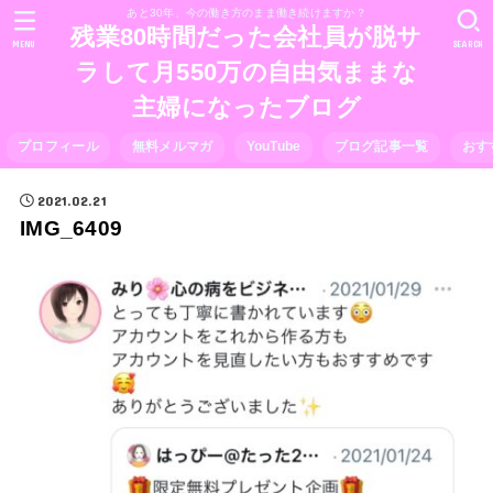
あと30年、今の働き方のまま働き続けますか？
残業80時間だった会社員が脱サ
MENU
SEARCH
ラして月550万の自由気ままな
主婦になったブログ
プロフィール
無料メルマガ
YouTube
ブログ記事一覧
おす
2021.02.21
IMG_6409