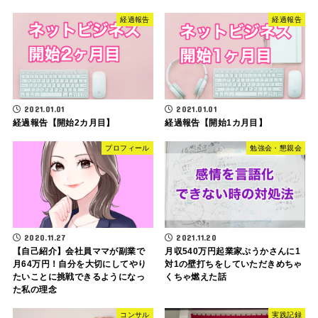
経過報告
経過報告
2021.01.01
2021.01.01
経過報告【開始2カ月目】
経過報告【開始1カ月目】
プロフィール
勉強会・懇親会
2020.11.27
2021.11.20
【自己紹介】会社員ママが副業で
月収540万円起業家ぷうかさんに1
月64万円！自分を大切にしてやり
対1の壁打ちをしていただきめちゃ
たいことに挑戦できるようになっ
くちゃ燃えた話
た私の理念
コンサル
実践記録