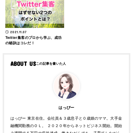
2021.11.07
Twitter集客のプロから学ぶ、成功
の秘訣はコレだ！
ABOUT US
はっぴー
はっぴー 東京在住。会社員＆３歳息子と０歳娘のママ。大手金
融機関勤務のＯＬ。 ２０２０年からネットビジネス開始。開始