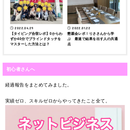
2022.04.29
2022.01.22
【タイピング合宿レポ】0からわ
懇親会レポ！りささんから学
ずか40分でブラインドタッチを
ぶ 最速で結果を出す人の共通
マスターした方法とは？
点
初心者さんへ
経過報告をまとめてみました。
実績ゼロ、スキルゼロからやってきたこと全て。