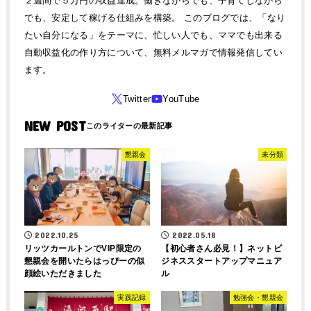
２週間で５万円の収益達成。働きながらでも、子育てしながら
でも、安定して稼げる仕組みを構築。 このブログでは、「なり
たい自分になる」をテーマに、忙しい人でも、ママでも出来る
自動収益化の作り方について、無料メルマガで情報発信してい
ます。
NEW POST
懇親会
未分類
2022.10.25
2022.05.18
リッツカールトンでVIP限定の
【初心者さん必見！】ネットビ
懇親会を開いたらはっぴーの似
ジネススタートアップマニュア
顔絵いただきました
ル
実践記録
勉強会・懇親会