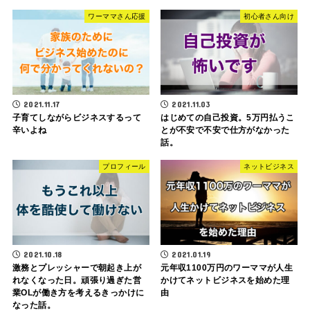
ワーママさん応援
初心者さん向け
2021.11.17
2021.11.03
子育てしながらビジネスするって
はじめての自己投資。5万円払うこ
辛いよね
とが不安で不安で仕方がなかった
話。
プロフィール
ネットビジネス
2021.10.18
2021.01.19
激務とプレッシャーで朝起き上が
元年収1100万円のワーママが人生
れなくなった日。頑張り過ぎた営
かけてネットビジネスを始めた理
業OLが働き方を考えるきっかけに
由
なった話。